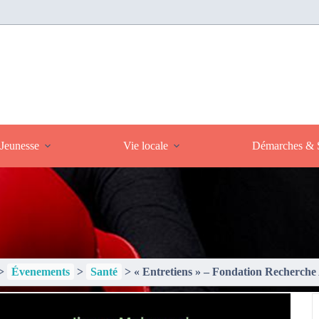
Jeunesse
Vie locale
Démarches & S
>
Évenements
>
Santé
>
« Entretiens » – Fondation Recherche