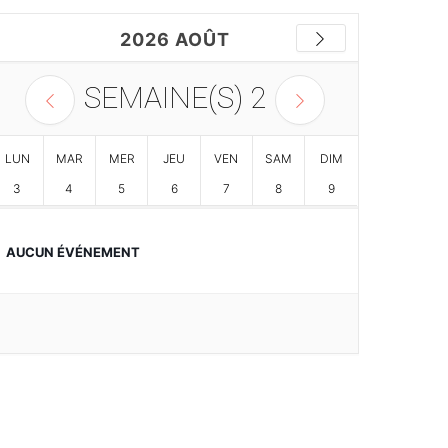
2026 AOÛT
SEMAINE(S)
2
LUN
MAR
MER
JEU
VEN
SAM
DIM
3
4
5
6
7
8
9
AUCUN ÉVÉNEMENT