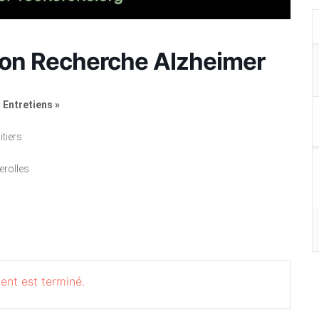
tion Recherche Alzheimer
« Entretiens »
tiers
erolles
ent est terminé.