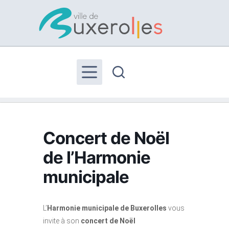
Passer
au
contenu
Accueil
>
Évenements
>
Concert
>
Concert de Noël de
l’Harmonie municipale
Concert de Noël
de l’Harmonie
municipale
L’
Harmonie municipale de Buxerolles
vous
invite à son
concert de Noël