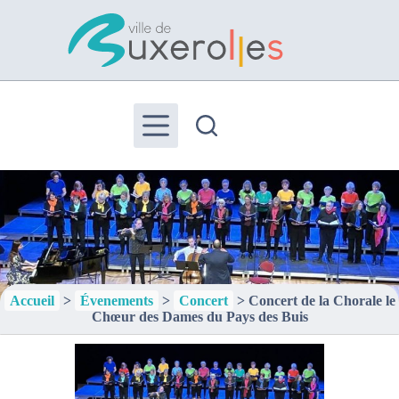
Passer
au
contenu
Accueil
>
Évenements
>
Concert
>
Concert de la Chorale le
Chœur des Dames du Pays des Buis